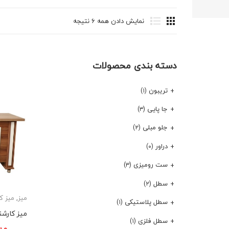
نمایش دادن همه ۶ نتیجه
دسته بندی محصولات
تریبون
(۱)
جا پایی
(۳)
جلو مبلی
(۲)
دراور
(۰)
ست رومیزی
(۳)
سطل
(۲)
میز
,
میز ک
سطل پلاستیکی
(۱)
میز کارشناسی ۴میل
سطل فلزی
(۱)