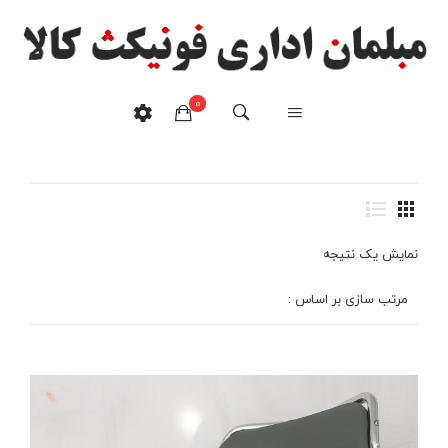
0
صندلی مدیریتی A30
خانه
/
محصولات برچسب خورده “صندلی مدیریتی A30”
هیچ محصولی در سبدخرید نیست.
نمایش یک نتیجه
مرتب سازی بر اساس :