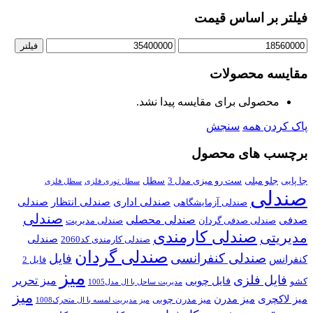
فیلتر بر اساس قیمت
حداقل
حداکثر
فیلتر
قیمت
قیمت
مقایسه محصولات
محصولی برای مقایسه پیدا نشد.
پاک کردن همه
سنجش
برچسب های محصول
جا پایی
جلو مبلی
ست رو میزی مدل 3
سطل
سطل توری فلزی
سطل فلزی
صندلی
صندلی اداری
صندلی انتظار
صندلی
صندلی آزمایشگاهی
صندلی
صندلی محصلی
صدفی
صندلی صدفی گردان
صندلی مدیریت
صندلی کارمندی
مدیریتی
صندلی
صندلی کارمندی کد2060
صندلی گردان
صندلی کنفرانسی
فایل
کنفرانس
فایل 2
میز
فایل فلزی
میز تحریر
فایل چوبی
کشو
مدیریت ساحل با ال مدل1005
میز
میز لاکچری
میز مدرن
میز مدرن چوبی
میز مدیریت لمسه با ال متحرک1008