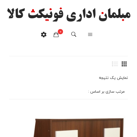
0
کانتر طرح یو
خانه
/
محصولات برچسب خورده “کانتر طرح یو”
هیچ محصولی در سبدخرید نیست.
نمایش یک نتیجه
مرتب سازی بر اساس :