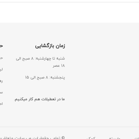
زمان بازگشایی
ح
حس
شنبه تا چهارشنبه: ۸ صبح الی
۱۸ عصر
لی
پنجشنبه: ۸ صبح الی ۱۵
ره
سی
ما در تعطیلات هم کار میکنیم.
اط
© تمامی حقوق این وب سایت متعلق به
ات
وابسته
کمک