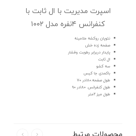
اسپرت مدیریت با ال ثابت با
کنفرانس ۴نفره مدل ۱۰۰۲
نئوپان روکشه ملامینه
صفحه زده خش
پایدار دربرابر رطوبت وفشار
ال ثابت
سه کشو
باکمدی جا کیس
طول صفحه.۱۸۰در ۷۰
طول کنفرانس. ۱۸۰در ۹۰
طول میز.۲متر
محصولات مرتبط