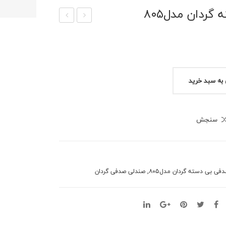
ردان مدل۸۰۵
ندل
ندل
ی
ی
صدف
صدف
ی
ی
 به سبد خرید
پایه
انتظ
ثاب
ارمد
ت
ل۴
سنجش
دست
نفره
ه
دار
کد۸
,
فی بی دسته گردان مدل۸۰۵
صندلی صدفی گردان
۰۱