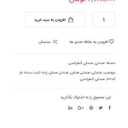
ی
ی
پایه
بی
صندلی
افزودن به سبد خرید
صدفی
ثاب
دست
پایه
ت
ه
ثابت
بی
گردا
افزودن به علاقه مندی ها
سنجش
دسته
دست
ن
دار
ه
مدل
کد۸۰۱
عدد
کد۸
۸۰۵
دسته:
,
صندلی
صندلی کنفرانسی
۰۲
برچسب:
,
,
صندلی
صندلی صدفی
صندلی صدفی پایه ثابت دسته دار
,
کد۸۰۱
صندلی کنفرانسی
این محصول را به اشتراک بگذارید