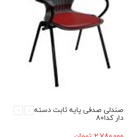
صندلی صدفی پایه ثابت دسته
دار کد۸۰۱
ندل
ندل
ی
ی
۲,۷۸۰,۰۰۰
تومان
صدف
صدف