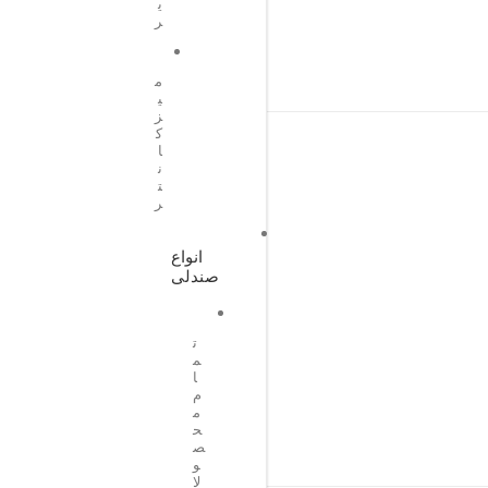
ی
ر
م
ی
ز
ک
ا
ن
ت
ر
انواع
صندلی
ت
م
ا
م
م
ح
ص
و
لا