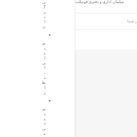
مبلمان اداری و دفتری فونیکث کالا با مناسبترین قیمت های سال جدید
ی
گ
ر
د
اشتراک 
ا
ن
ص
ن
د
ل
ی
ا
ن
ت
ظ
ا
ر
ص
ن
د
ل
ی
م