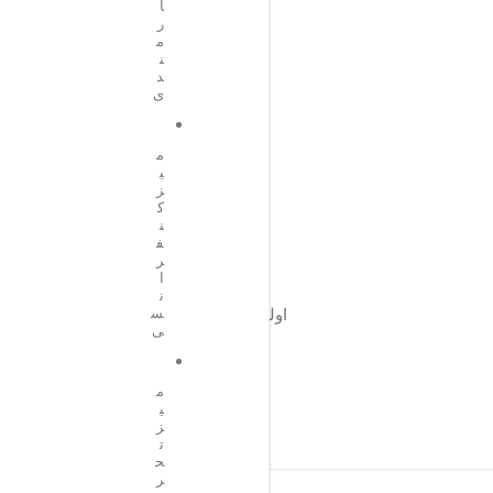
ا
ر
م
ن
د
ی
م
ی
ز
ک
ن
ف
ر
ا
ن
اولین کسی باشید که دیدگاهی می نویسد “م
س
ی
نشانی ایمیل شما
م
ی
ز
ت
ح
ر