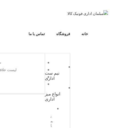
خانه
فروشگاه
تماس با ما
اداری مدل گلدوزی مشکی وک
مبل نیم س
خانه
/
نیم ست اداری
/
مبل نیم ست اداری مدل گلدوزی مشکی وکیوم مدل ۵
ح
یم
یم
لیست علاقه
نیم ست
ست
ست
اداری
ادار
ادار
ی
ی ۲
انواع میز
مدل
اداری
افزودن به سبد خرید
۶
ت
م
ا