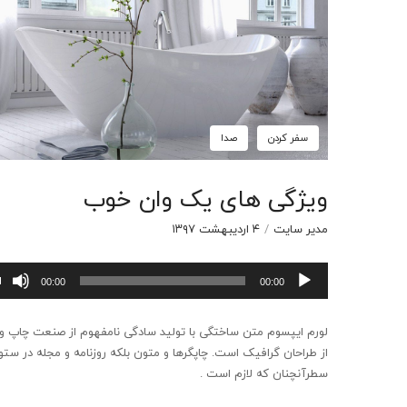
سفر کردن
صدا
ویژگی های یک وان خوب
مدیر سایت
/
۴ اردیبهشت ۱۳۹۷
پخش‌کننده
00:00
00:00
صوت
لورم ایپسوم متن ساختگی با تولید سادگی نامفهوم از صنعت چاپ و ب
از طراحان گرافیک است. چاپگرها و متون بلکه روزنامه و مجله در ستو
سطرآنچنان که لازم است .