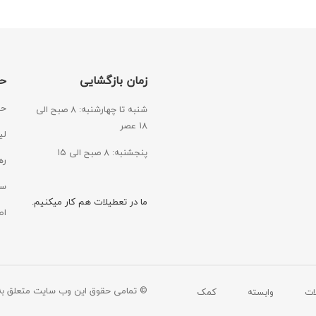
زمان بازگشایی
ح
حس
شنبه تا چهارشنبه: ۸ صبح الی
۱۸ عصر
لی
پنجشنبه: ۸ صبح الی ۱۵
ره
سی
ما در تعطیلات هم کار میکنیم.
اط
© تمامی حقوق این وب سایت متعلق به
ات
وابسته
کمک