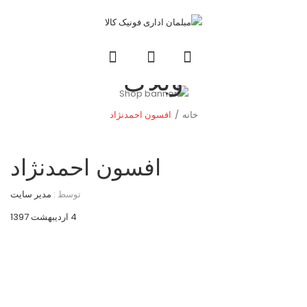
وبلاگ
خانه
/
افسون احمدنژاد
افسون احمدنژاد
توسط :
مدیر سایت
4 اردیبهشت 1397