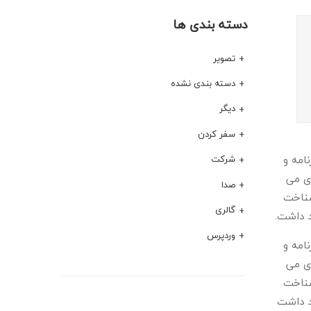
دسته بندی ها
تصویر
دسته بندی نشده
دیگر
سفر کردن
امه و
شرکت
دی می
صدا
شناخت
گالری
د داشت.
وردپرس
امه و
دی می
شناخت
ید داشت